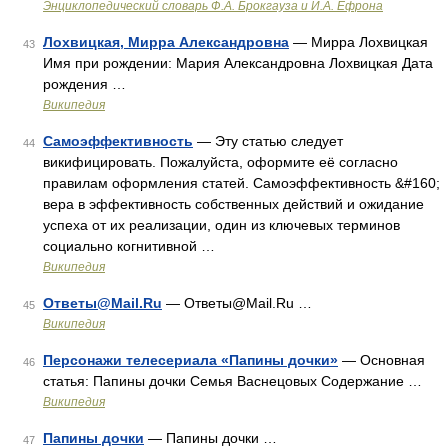
Энциклопедический словарь Ф.А. Брокгауза и И.А. Ефрона
Лохвицкая, Мирра Александровна
— Мирра Лохвицкая
43
Имя при рождении: Мария Александровна Лохвицкая Дата
рождения …
Википедия
Самоэффективность
— Эту статью следует
44
викифицировать. Пожалуйста, оформите её согласно
правилам оформления статей. Самоэффективность &#160;
вера в эффективность собственных действий и ожидание
успеха от их реализации, один из ключевых терминов
социально когнитивной …
Википедия
Ответы@Mail.Ru
— Ответы@Mail.Ru …
45
Википедия
Персонажи телесериала «Папины дочки»
— Основная
46
статья: Папины дочки Семья Васнецовых Содержание …
Википедия
Папины дочки
— Папины дочки …
47